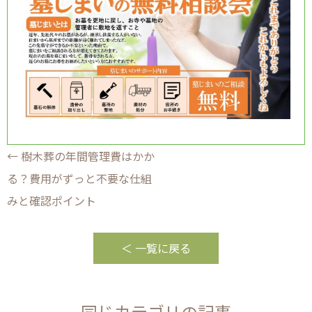
←
樹木葬の年間管理費はかか
投
る？費用がずっと不要な仕組
稿
みと確認ポイント
ナ
＜ 一覧に戻る
ビ
ゲ
同じカテゴリの記事