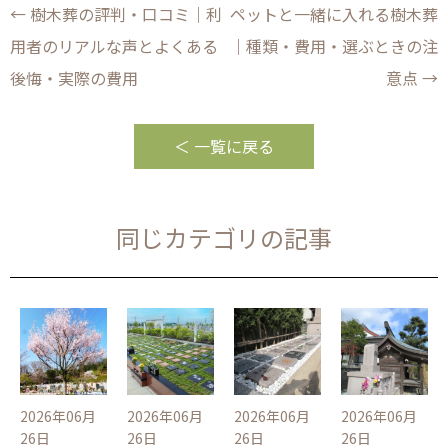
←
樹木葬の評判・口コミ｜利
ペットと一緒に入れる樹木葬
投
用者のリアルな声とよくある
｜種類・費用・選ぶときの注
稿
後悔・実際の費用
意点
→
ナ
＜ 一覧に戻る
ビ
ゲ
同じカテゴリの記事
ー
シ
ョ
ン
2026年06月
2026年06月
2026年06月
2026年06月
26日
26日
26日
26日