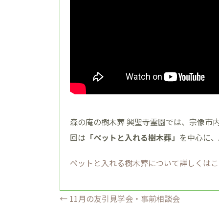
森の庵の樹木葬 興聖寺霊園では、宗像市
回は
「ペットと入れる樹木葬」
を中心に、
ペットと入れる樹木葬について詳しくはこ
←
11月の友引見学会・事前相談会
投