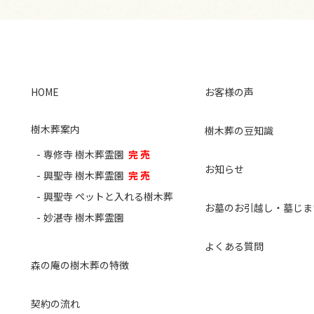
HOME
お客様の声
樹木葬案内
樹木葬の豆知識
専修寺 樹木葬霊園
完 売
お知らせ
興聖寺 樹木葬霊園
完 売
興聖寺 ペットと入れる樹木葬
お墓のお引越し・墓じま
妙湛寺 樹木葬霊園
よくある質問
森の庵の樹木葬の特徴
契約の流れ