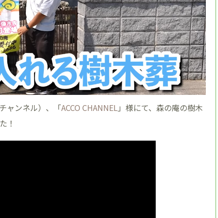
eチャンネル）、「
ACCO CHANNEL
」様にて、森の庵の樹木
た！