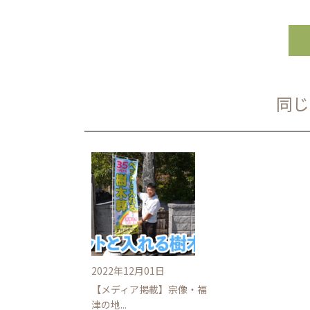
稿
ナ
ビ
同じ
ゲ
ー
シ
ョ
ン
2022年12月01日
【メディア掲載】宗像・福
津の地...