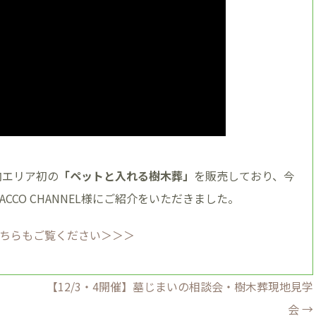
内エリア初の
「ペットと入れる樹木葬」
を販売しており、今
ACCO CHANNEL様にご紹介をいただきました。
ちらもご覧ください＞＞＞
【12/3・4開催】墓じまいの相談会・樹木葬現地見学
会
→