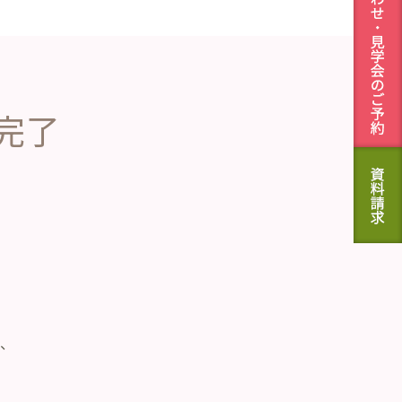
完了
。
、