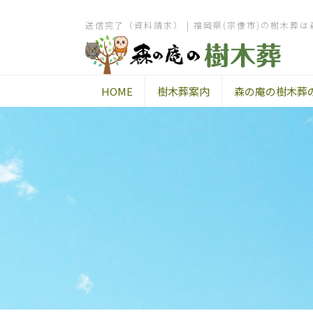
送信完了（資料請求） | 福岡県(宗像市)の樹木葬は
HOME
樹木葬案内
森の庵の樹木葬